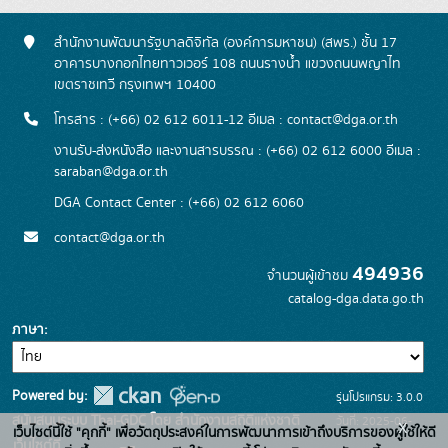
สำนักงานพัฒนารัฐบาลดิจิทัล (องค์การมหาชน) (สพร.) ชั้น 17
อาคารบางกอกไทยทาวเวอร์ 108 ถนนรางน้ำ แขวงถนนพญาไท
เขตราชเทวี กรุงเทพฯ 10400
โทรสาร : (+66) 02 612 6011-12 อีเมล :
contact@dga.or.th
งานรับ-ส่งหนังสือ และงานสารบรรณ : (+66) 02 612 6000 อีเมล :
saraban@dga.or.th
DGA Contact Center : (+66) 02 612 6060
contact@dga.or.th
494936
จำนวนผู้เข้าชม
catalog-dga.data.go.th
ภาษา
Powered by:
รุ่นโปรแกรม: 3.0.0
สนับสนุนระบบ Thai-GDC โดย สำนักงานสถิติแห่งชาติ
วันที่: 2025-06-
x
เว็บไซต์นี้ใช้ "คุกกี้" เพื่อวัตถุประสงค์ในการพัฒนาการเข้าถึงบริการของผู้ใช้ให้ดี
เว็บไซต์ที่