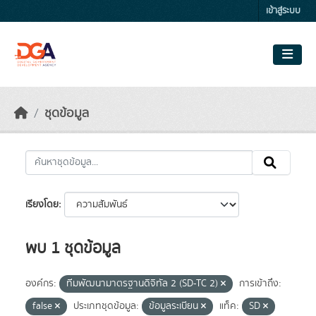
Skip to main content
เข้าสู่ระบบ
ชุดข้อมูล
เรียงโดย
พบ 1 ชุดข้อมูล
องค์กร:
ทีมพัฒนามาตรฐานดิจิทัล 2 (SD-TC 2)
การเข้าถึง:
false
ประเภทชุดข้อมูล:
ข้อมูลระเบียน
แท็ค:
SD