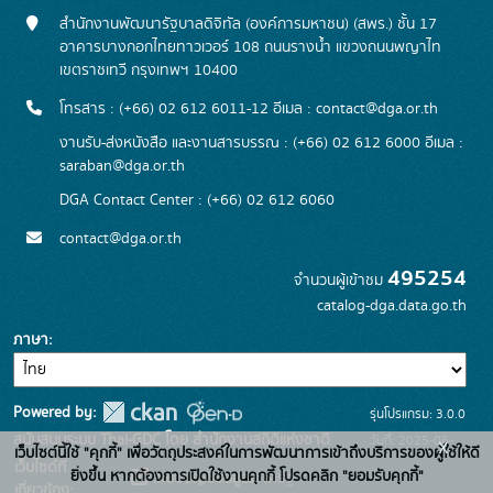
สำนักงานพัฒนารัฐบาลดิจิทัล (องค์การมหาชน) (สพร.) ชั้น 17
อาคารบางกอกไทยทาวเวอร์ 108 ถนนรางน้ำ แขวงถนนพญาไท
เขตราชเทวี กรุงเทพฯ 10400
โทรสาร : (+66) 02 612 6011-12 อีเมล :
contact@dga.or.th
งานรับ-ส่งหนังสือ และงานสารบรรณ : (+66) 02 612 6000 อีเมล :
saraban@dga.or.th
DGA Contact Center : (+66) 02 612 6060
contact@dga.or.th
495254
จำนวนผู้เข้าชม
catalog-dga.data.go.th
ภาษา
Powered by:
รุ่นโปรแกรม: 3.0.0
สนับสนุนระบบ Thai-GDC โดย สำนักงานสถิติแห่งชาติ
วันที่: 2025-06-
x
เว็บไซต์นี้ใช้ "คุกกี้" เพื่อวัตถุประสงค์ในการพัฒนาการเข้าถึงบริการของผู้ใช้ให้ดี
เว็บไซต์ที่
26
ยิ่งขึ้น หากต้องการเปิดใช้งานคุกกี้ โปรดคลิก "ยอมรับคุกกี้"
ระบบบัญชีข้อมูลภาครัฐ
เกี่ยวข้อง: