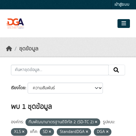
Skip to main content
เข้าสู่ระบบ
ชุดข้อมูล
เรียงโดย
พบ 1 ชุดข้อมูล
องค์กร:
ทีมพัฒนามาตรฐานดิจิทัล 2 (SD-TC 2)
รูปแบบ:
XLS
แท็ค:
SD
StandardDGA
DGA