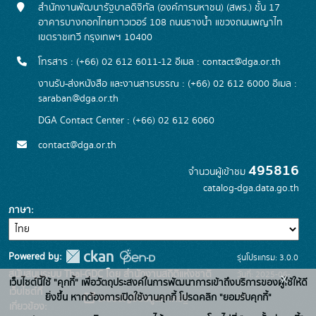
สำนักงานพัฒนารัฐบาลดิจิทัล (องค์การมหาชน) (สพร.) ชั้น 17
อาคารบางกอกไทยทาวเวอร์ 108 ถนนรางน้ำ แขวงถนนพญาไท
เขตราชเทวี กรุงเทพฯ 10400
โทรสาร : (+66) 02 612 6011-12 อีเมล :
contact@dga.or.th
งานรับ-ส่งหนังสือ และงานสารบรรณ : (+66) 02 612 6000 อีเมล :
saraban@dga.or.th
DGA Contact Center : (+66) 02 612 6060
contact@dga.or.th
495816
จำนวนผู้เข้าชม
catalog-dga.data.go.th
ภาษา
Powered by:
รุ่นโปรแกรม: 3.0.0
สนับสนุนระบบ Thai-GDC โดย สำนักงานสถิติแห่งชาติ
วันที่: 2025-06-
x
เว็บไซต์นี้ใช้ "คุกกี้" เพื่อวัตถุประสงค์ในการพัฒนาการเข้าถึงบริการของผู้ใช้ให้ดี
เว็บไซต์ที่
26
ยิ่งขึ้น หากต้องการเปิดใช้งานคุกกี้ โปรดคลิก "ยอมรับคุกกี้"
ระบบบัญชีข้อมูลภาครัฐ
เกี่ยวข้อง: