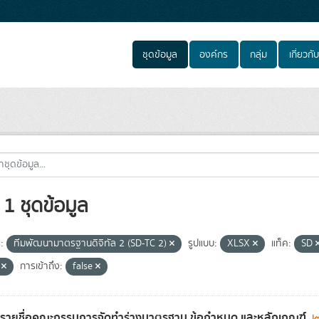
ชุดข้อมูล
องค์กร
กลุ่ม
เกี่ยวกับ
1 ชุดข้อมูล
:
ทีมพัฒนามาตรฐานดิจิทัล 2 (SD-TC 2)
รูปแบบ:
XLSX
แท็ค:
SD
A
การเข้าถึง:
false
ลรายชื่อคณะกรรมการจัดทำร่างมาตรฐาน ข้อกำหนด และหลักเกณฑ์