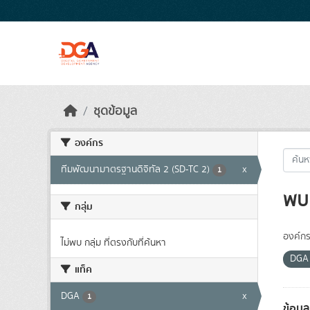
Skip to main content
ชุดข้อมูล
องค์กร
ทีมพัฒนามาตรฐานดิจิทัล 2 (SD-TC 2)
x
1
พบ 
กลุ่ม
องค์กร
ไม่พบ กลุ่ม ที่ตรงกับที่ค้นหา
DG
แท็ค
DGA
x
1
ข้อมู