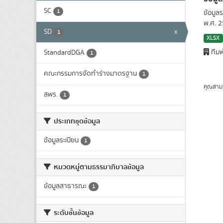
SC
1
ข้อมูล
พ.ศ. 
SD
x
1
XLSX
ทีมพ
StandardDGA
1
คณะกรรมการจัดทำร่างมาตรฐาน
1
คุณสาม
สพร.
1
ประเภทชุดข้อมูล
ข้อมูลระเบียน
1
หมวดหมู่ตามธรรมาภิบาลข้อมูล
ข้อมูลสาธารณะ
1
ระดับชั้นข้อมูล