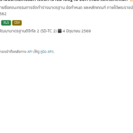
รายชื่อคณะกรรมการจัดทำร่างมาตรฐาน ข้อกำหนด และหลักเกณฑ์ ภายใต้พระราชบั
2562
XLS
CSV
ัฒนามาตรฐานดิจิทัล 2 (SD-TC 2)
4 มิถุนายน 2569
ารถเข้าถึงคลังทาง
API
(ให้ดู
คู่มือ API
).