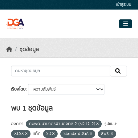
Skip to main content
เข้าสู่ระบบ
ชุดข้อมูล
เรียงโดย
พบ 1 ชุดข้อมูล
องค์กร:
ทีมพัฒนามาตรฐานดิจิทัล 2 (SD-TC 2)
รูปแบบ:
XLSX
แท็ค:
SD
StandardDGA
สพร.