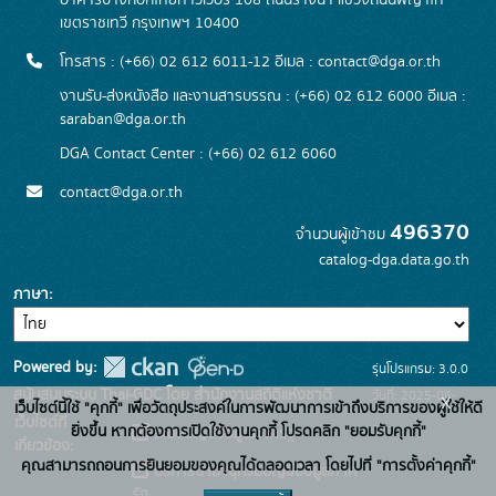
อาคารบางกอกไทยทาวเวอร์ 108 ถนนรางน้ำ แขวงถนนพญาไท
เขตราชเทวี กรุงเทพฯ 10400
โทรสาร : (+66) 02 612 6011-12 อีเมล :
contact@dga.or.th
งานรับ-ส่งหนังสือ และงานสารบรรณ : (+66) 02 612 6000 อีเมล :
saraban@dga.or.th
DGA Contact Center : (+66) 02 612 6060
contact@dga.or.th
496370
จำนวนผู้เข้าชม
catalog-dga.data.go.th
ภาษา
Powered by:
รุ่นโปรแกรม: 3.0.0
สนับสนุนระบบ Thai-GDC โดย สำนักงานสถิติแห่งชาติ
วันที่: 2025-06-
x
เว็บไซต์นี้ใช้ "คุกกี้" เพื่อวัตถุประสงค์ในการพัฒนาการเข้าถึงบริการของผู้ใช้ให้ดี
เว็บไซต์ที่
26
ยิ่งขึ้น หากต้องการเปิดใช้งานคุกกี้ โปรดคลิก "ยอมรับคุกกี้"
ระบบบัญชีข้อมูลภาครัฐ
เกี่ยวข้อง:
คุณสามารถถอนการยินยอมของคุณได้ตลอดเวลา โดยไปที่ "การตั้งค่าคุกกี้"
บริการนามานุกรมบัญชีข้อมูลภาค
รัฐ