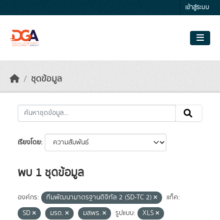
Skip to main content
เข้าสู่ระบบ
ชุดข้อมูล
เรียงโดย
พบ 1 ชุดข้อมูล
องค์กร:
ทีมพัฒนามาตรฐานดิจิทัล 2 (SD-TC 2)
แท็ค:
SD
มรด.
มสพร.
รูปแบบ:
XLS