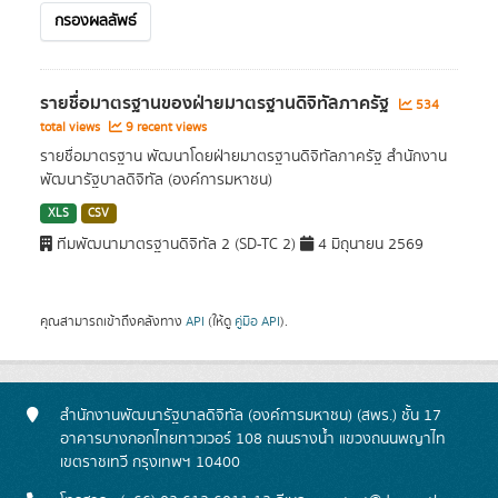
กรองผลลัพธ์
รายชื่อมาตรฐานของฝ่ายมาตรฐานดิจิทัลภาครัฐ
534
total views
9 recent views
รายชื่อมาตรฐาน พัฒนาโดยฝ่ายมาตรฐานดิจิทัลภาครัฐ สำนักงาน
พัฒนารัฐบาลดิจิทัล (องค์การมหาชน)
XLS
CSV
ทีมพัฒนามาตรฐานดิจิทัล 2 (SD-TC 2)
4 มิถุนายน 2569
คุณสามารถเข้าถึงคลังทาง
API
(ให้ดู
คู่มือ API
).
สำนักงานพัฒนารัฐบาลดิจิทัล (องค์การมหาชน) (สพร.) ชั้น 17
อาคารบางกอกไทยทาวเวอร์ 108 ถนนรางน้ำ แขวงถนนพญาไท
เขตราชเทวี กรุงเทพฯ 10400