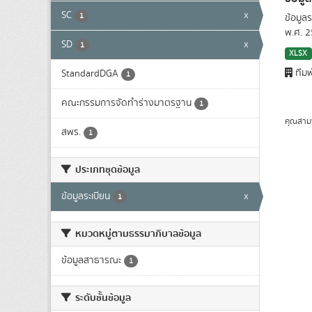
SC
x
1
ข้อมูล
พ.ศ. 
SD
x
1
XLSX
ทีมพ
StandardDGA
1
คณะกรรมการจัดทำร่างมาตรฐาน
1
คุณสาม
สพร.
1
ประเภทชุดข้อมูล
ข้อมูลระเบียน
x
1
หมวดหมู่ตามธรรมาภิบาลข้อมูล
ข้อมูลสาธารณะ
1
ระดับชั้นข้อมูล