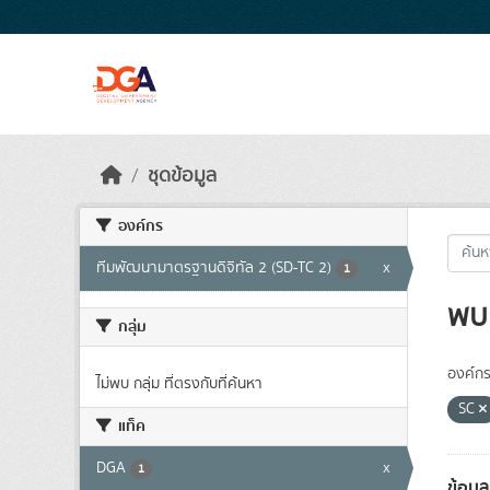
Skip to main content
ชุดข้อมูล
องค์กร
ทีมพัฒนามาตรฐานดิจิทัล 2 (SD-TC 2)
x
1
พบ 
กลุ่ม
องค์กร
ไม่พบ กลุ่ม ที่ตรงกับที่ค้นหา
SC
แท็ค
DGA
x
1
ข้อมู