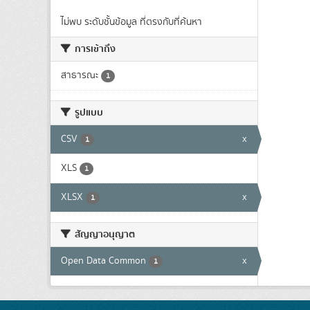
ไม่พบ ระดับชั้นข้อมูล ที่ตรงกับที่ค้นหา
การเข้าถึง
สาธารณะ
1
รูปแบบ
CSV
x
1
XLS
1
XLSX
x
1
สัญญาอนุญาต
Open Data Common
x
1