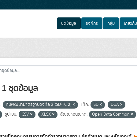
ชุดข้อมูล
องค์กร
กลุ่ม
เกี่ยวกับ
1 ชุดข้อมูล
:
ทีมพัฒนามาตรฐานดิจิทัล 2 (SD-TC 2)
แท็ค:
SD
DGA
รูปแบบ:
CSV
XLSX
สัญญาอนุญาต:
Open Data Common
ลรายชื่อคณะกรรมการจัดทำร่างมาตรฐาน ข้อกำหนด และหลักเกณฑ์