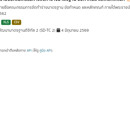
รายชื่อคณะกรรมการจัดทำร่างมาตรฐาน ข้อกำหนด และหลักเกณฑ์ ภายใต้พระราชบั
2562
XLS
CSV
ัฒนามาตรฐานดิจิทัล 2 (SD-TC 2)
4 มิถุนายน 2569
ารถเข้าถึงคลังทาง
API
(ให้ดู
คู่มือ API
).