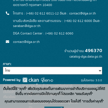
อาคารบางกอกไทยทาวเวอร์ 108 ถนนรางน้ำ แขวงถนนพญาไท
เขตราชเทวี กรุงเทพฯ 10400
โทรสาร : (+66) 02 612 6011-12 อีเมล :
contact@dga.or.th
งานรับ-ส่งหนังสือ และงานสารบรรณ : (+66) 02 612 6000 อีเมล :
saraban@dga.or.th
DGA Contact Center : (+66) 02 612 6060
contact@dga.or.th
496370
จำนวนผู้เข้าชม
catalog-dga.data.go.th
ภาษา
Powered by:
รุ่นโปรแกรม: 3.0.0
สนับสนุนระบบ Thai-GDC โดย สำนักงานสถิติแห่งชาติ
วันที่: 2025-06-
x
เว็บไซต์นี้ใช้ "คุกกี้" เพื่อวัตถุประสงค์ในการพัฒนาการเข้าถึงบริการของผู้ใช้ให้ดี
เว็บไซต์ที่
26
ยิ่งขึ้น หากต้องการเปิดใช้งานคุกกี้ โปรดคลิก "ยอมรับคุกกี้"
ระบบบัญชีข้อมูลภาครัฐ
เกี่ยวข้อง:
คุณสามารถถอนการยินยอมของคุณได้ตลอดเวลา โดยไปที่ "การตั้งค่าคุกกี้"
บริการนามานุกรมบัญชีข้อมูลภาค
รัฐ