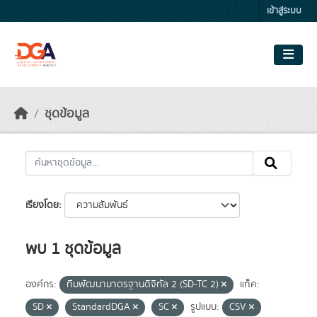
Skip to main content
เข้าสู่ระบบ
ชุดข้อมูล
เรียงโดย
พบ 1 ชุดข้อมูล
องค์กร:
ทีมพัฒนามาตรฐานดิจิทัล 2 (SD-TC 2)
แท็ค:
SD
StandardDGA
SC
รูปแบบ:
CSV