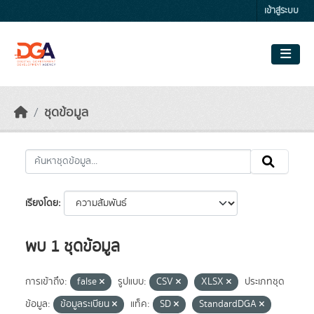
Skip to main content
เข้าสู่ระบบ
ชุดข้อมูล
เรียงโดย
พบ 1 ชุดข้อมูล
การเข้าถึง:
false
รูปแบบ:
CSV
XLSX
ประเภทชุด
ข้อมูล:
ข้อมูลระเบียน
แท็ค:
SD
StandardDGA