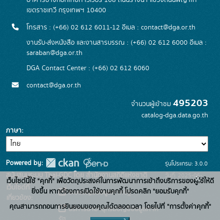
อาคารบางกอกไทยทาวเวอร์ 108 ถนนรางน้ำ แขวงถนนพญาไท
เขตราชเทวี กรุงเทพฯ 10400
โทรสาร : (+66) 02 612 6011-12 อีเมล :
contact@dga.or.th
งานรับ-ส่งหนังสือ และงานสารบรรณ : (+66) 02 612 6000 อีเมล :
saraban@dga.or.th
DGA Contact Center : (+66) 02 612 6060
contact@dga.or.th
495203
จำนวนผู้เข้าชม
catalog-dga.data.go.th
ภาษา
Powered by:
รุ่นโปรแกรม: 3.0.0
สนับสนุนระบบ Thai-GDC โดย สำนักงานสถิติแห่งชาติ
วันที่: 2025-06-
x
เว็บไซต์นี้ใช้ "คุกกี้" เพื่อวัตถุประสงค์ในการพัฒนาการเข้าถึงบริการของผู้ใช้ให้ดี
เว็บไซต์ที่
26
ยิ่งขึ้น หากต้องการเปิดใช้งานคุกกี้ โปรดคลิก "ยอมรับคุกกี้"
ระบบบัญชีข้อมูลภาครัฐ
เกี่ยวข้อง:
คุณสามารถถอนการยินยอมของคุณได้ตลอดเวลา โดยไปที่ "การตั้งค่าคุกกี้"
บริการนามานุกรมบัญชีข้อมูลภาค
รัฐ