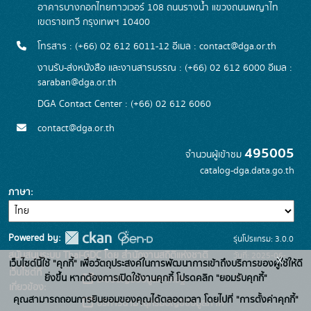
อาคารบางกอกไทยทาวเวอร์ 108 ถนนรางน้ำ แขวงถนนพญาไท
เขตราชเทวี กรุงเทพฯ 10400
โทรสาร : (+66) 02 612 6011-12 อีเมล :
contact@dga.or.th
งานรับ-ส่งหนังสือ และงานสารบรรณ : (+66) 02 612 6000 อีเมล :
saraban@dga.or.th
DGA Contact Center : (+66) 02 612 6060
contact@dga.or.th
495005
จำนวนผู้เข้าชม
catalog-dga.data.go.th
ภาษา
Powered by:
รุ่นโปรแกรม: 3.0.0
สนับสนุนระบบ Thai-GDC โดย สำนักงานสถิติแห่งชาติ
วันที่: 2025-06-
x
เว็บไซต์นี้ใช้ "คุกกี้" เพื่อวัตถุประสงค์ในการพัฒนาการเข้าถึงบริการของผู้ใช้ให้ดี
เว็บไซต์ที่
26
ยิ่งขึ้น หากต้องการเปิดใช้งานคุกกี้ โปรดคลิก "ยอมรับคุกกี้"
ระบบบัญชีข้อมูลภาครัฐ
เกี่ยวข้อง:
คุณสามารถถอนการยินยอมของคุณได้ตลอดเวลา โดยไปที่ "การตั้งค่าคุกกี้"
บริการนามานุกรมบัญชีข้อมูลภาค