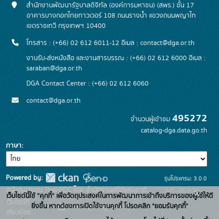
สำนักงานพัฒนารัฐบาลดิจิทัล (องค์การมหาชน) (สพร.) ชั้น 17
อาคารบางกอกไทยทาวเวอร์ 108 ถนนรางน้ำ แขวงถนนพญาไท
เขตราชเทวี กรุงเทพฯ 10400
โทรสาร : (+66) 02 612 6011-12 อีเมล :
contact@dga.or.th
งานรับ-ส่งหนังสือ และงานสารบรรณ : (+66) 02 612 6000 อีเมล :
saraban@dga.or.th
DGA Contact Center : (+66) 02 612 6060
contact@dga.or.th
495272
จำนวนผู้เข้าชม
catalog-dga.data.go.th
ภาษา
Powered by:
รุ่นโปรแกรม: 3.0.0
สนับสนุนระบบ Thai-GDC โดย สำนักงานสถิติแห่งชาติ
วันที่: 2025-06-
x
เว็บไซต์นี้ใช้ "คุกกี้" เพื่อวัตถุประสงค์ในการพัฒนาการเข้าถึงบริการของผู้ใช้ให้ดี
เว็บไซต์ที่
26
ยิ่งขึ้น หากต้องการเปิดใช้งานคุกกี้ โปรดคลิก "ยอมรับคุกกี้"
ระบบบัญชีข้อมูลภาครัฐ
เกี่ยวข้อง: