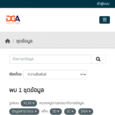
Skip to main content
เข้าสู่ระบบ
ชุดข้อมูล
เรียงโดย
พบ 1 ชุดข้อมูล
รูปแบบ:
XLSX
หมวดหมู่ตามธรรมาภิบาลข้อมูล:
ข้อมูลสาธารณะ
แท็ค:
SD
SC
DGA