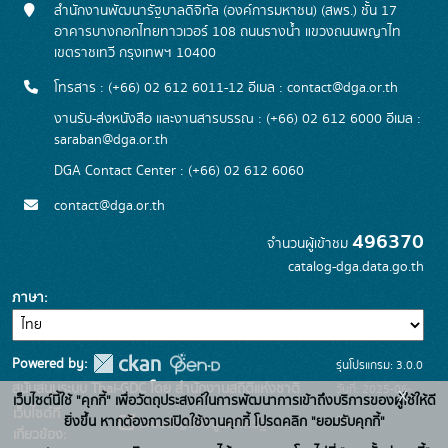
สำนักงานพัฒนารัฐบาลดิจิทัล (องค์การมหาชน) (สพร.) ชั้น 17
อาคารบางกอกไทยทาวเวอร์ 108 ถนนรางน้ำ แขวงถนนพญาไท
เขตราชเทวี กรุงเทพฯ 10400
โทรสาร : (+66) 02 612 6011-12 อีเมล :
contact@dga.or.th
งานรับ-ส่งหนังสือ และงานสารบรรณ : (+66) 02 612 6000 อีเมล :
saraban@dga.or.th
DGA Contact Center : (+66) 02 612 6060
contact@dga.or.th
496370
จำนวนผู้เข้าชม
catalog-dga.data.go.th
ภาษา
Powered by:
รุ่นโปรแกรม: 3.0.0
สนับสนุนระบบ Thai-GDC โดย สำนักงานสถิติแห่งชาติ
วันที่: 2025-06-
x
เว็บไซต์นี้ใช้ "คุกกี้" เพื่อวัตถุประสงค์ในการพัฒนาการเข้าถึงบริการของผู้ใช้ให้ดี
เว็บไซต์ที่
26
ยิ่งขึ้น หากต้องการเปิดใช้งานคุกกี้ โปรดคลิก "ยอมรับคุกกี้"
ระบบบัญชีข้อมูลภาครัฐ
เกี่ยวข้อง: