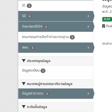
SC
1
ข้อมูล
พ.ศ. 
SD
x
1
XLSX
ทีมพ
StandardDGA
x
1
คณะกรรมการจัดทำร่างมาตรฐาน
1
คุณสาม
สพร.
x
1
ประเภทชุดข้อมูล
ข้อมูลระเบียน
1
หมวดหมู่ตามธรรมาภิบาลข้อมูล
ข้อมูลสาธารณะ
x
1
ระดับชั้นข้อมูล