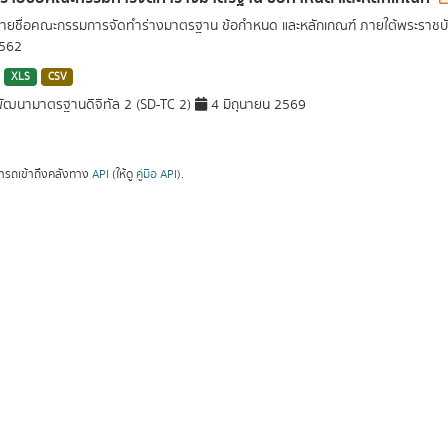
รายชื่อคณะกรรมการจัดทำร่างมาตรฐาน ข้อกำหนด และหลักเกณฑ์ ภายใต้พระราชบั
2562
XLS
CSV
ัฒนามาตรฐานดิจิทัล 2 (SD-TC 2)
4 มิถุนายน 2569
ารถเข้าถึงคลังทาง
API
(ให้ดู
คู่มือ API
).