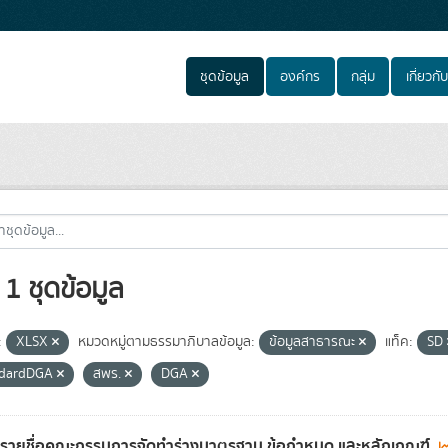
ชุดข้อมูล
องค์กร
กลุ่ม
เกี่ยวกับ
1 ชุดข้อมูล
:
XLSX
หมวดหมู่ตามธรรมาภิบาลข้อมูล:
ข้อมูลสาธารณะ
แท็ค:
SD
ndardDGA
สพร.
DGA
ลรายชื่อคณะกรรมการจัดทำร่างมาตรฐาน ข้อกำหนด และหลักเกณฑ์