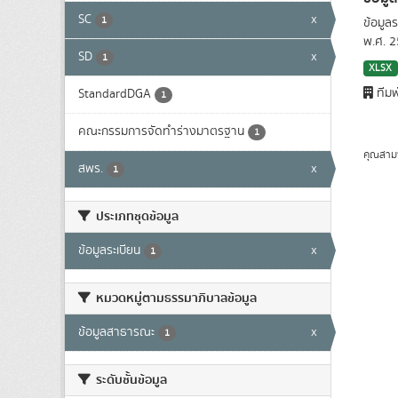
SC
x
1
ข้อมูล
พ.ศ. 
SD
x
1
XLSX
ทีมพ
StandardDGA
1
คณะกรรมการจัดทำร่างมาตรฐาน
1
คุณสาม
สพร.
x
1
ประเภทชุดข้อมูล
ข้อมูลระเบียน
x
1
หมวดหมู่ตามธรรมาภิบาลข้อมูล
ข้อมูลสาธารณะ
x
1
ระดับชั้นข้อมูล