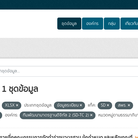
ชุดข้อมูล
องค์กร
กลุ่ม
เกี่ยวกับ
1 ชุดข้อมูล
:
XLSX
ประเภทชุดข้อมูล:
ข้อมูลระเบียน
แท็ค:
SD
สพร.
องค์กร:
ทีมพัฒนามาตรฐานดิจิทัล 2 (SD-TC 2)
หมวดหมู่ตามธรรมาภิบา
ลรายชื่อคณะกรรมการจัดทำร่างมาตรฐาน ข้อกำหนด และหลักเกณฑ์