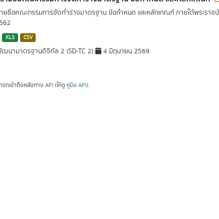
รายชื่อคณะกรรมการจัดทำร่างมาตรฐาน ข้อกำหนด และหลักเกณฑ์ ภายใต้พระราชบั
2562
XLS
CSV
ัฒนามาตรฐานดิจิทัล 2 (SD-TC 2)
4 มิถุนายน 2569
ารถเข้าถึงคลังทาง
API
(ให้ดู
คู่มือ API
).