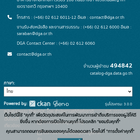
อาคารบางกอกไทยทาวเวอร์ 108 ถนนรางน้ำ แขวงถนนพญาไท
เขตราชเทวี กรุงเทพฯ 10400
โทรสาร : (+66) 02 612 6011-12 อีเมล :
contact@dga.or.th
งานรับ-ส่งหนังสือ และงานสารบรรณ : (+66) 02 612 6000 อีเมล :
saraban@dga.or.th
DGA Contact Center : (+66) 02 612 6060
contact@dga.or.th
494842
จำนวนผู้เข้าชม
catalog-dga.data.go.th
ภาษา
Powered by:
รุ่นโปรแกรม: 3.0.0
สนับสนุนระบบ Thai-GDC โดย สำนักงานสถิติแห่งชาติ
วันที่: 2025-06-
x
เว็บไซต์นี้ใช้ "คุกกี้" เพื่อวัตถุประสงค์ในการพัฒนาการเข้าถึงบริการของผู้ใช้ให้ดี
เว็บไซต์ที่
26
ยิ่งขึ้น หากต้องการเปิดใช้งานคุกกี้ โปรดคลิก "ยอมรับคุกกี้"
ระบบบัญชีข้อมูลภาครัฐ
เกี่ยวข้อง:
คุณสามารถถอนการยินยอมของคุณได้ตลอดเวลา โดยไปที่ "การตั้งค่าคุกกี้"
บริการนามานุกรมบัญชีข้อมูลภาค
รัฐ