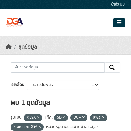
Skip to main content
เข้าสู่ระบบ
ชุดข้อมูล
เรียงโดย
พบ 1 ชุดข้อมูล
รูปแบบ:
XLSX
แท็ค:
SD
DGA
สพร.
StandardDGA
หมวดหมู่ตามธรรมาภิบาลข้อมูล: