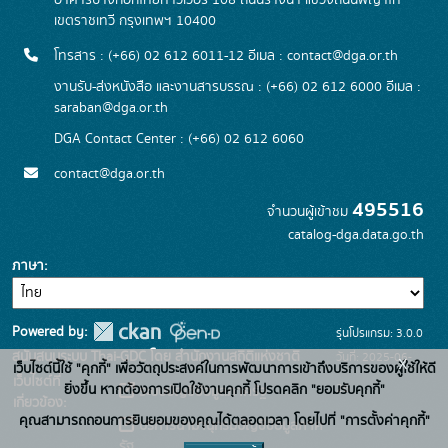
อาคารบางกอกไทยทาวเวอร์ 108 ถนนรางน้ำ แขวงถนนพญาไท
เขตราชเทวี กรุงเทพฯ 10400
โทรสาร : (+66) 02 612 6011-12 อีเมล :
contact@dga.or.th
งานรับ-ส่งหนังสือ และงานสารบรรณ : (+66) 02 612 6000 อีเมล :
saraban@dga.or.th
DGA Contact Center : (+66) 02 612 6060
contact@dga.or.th
495516
จำนวนผู้เข้าชม
catalog-dga.data.go.th
ภาษา
Powered by:
รุ่นโปรแกรม: 3.0.0
สนับสนุนระบบ Thai-GDC โดย สำนักงานสถิติแห่งชาติ
วันที่: 2025-06-
x
เว็บไซต์นี้ใช้ "คุกกี้" เพื่อวัตถุประสงค์ในการพัฒนาการเข้าถึงบริการของผู้ใช้ให้ดี
เว็บไซต์ที่
26
ยิ่งขึ้น หากต้องการเปิดใช้งานคุกกี้ โปรดคลิก "ยอมรับคุกกี้"
ระบบบัญชีข้อมูลภาครัฐ
เกี่ยวข้อง:
คุณสามารถถอนการยินยอมของคุณได้ตลอดเวลา โดยไปที่ "การตั้งค่าคุกกี้"
บริการนามานุกรมบัญชีข้อมูลภาค
รัฐ