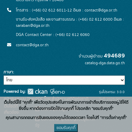
เขตราชเทวี กรุงเทพฯ 10400
โทรสาร : (+66) 02 612 6011-12 อีเมล :
contact@dga.or.th
งานรับ-ส่งหนังสือ และงานสารบรรณ : (+66) 02 612 6000 อีเมล :
saraban@dga.or.th
DGA Contact Center : (+66) 02 612 6060
contact@dga.or.th
494689
จำนวนผู้เข้าชม
catalog-dga.data.go.th
ภาษา
Powered by:
รุ่นโปรแกรม: 3.0.0
สนับสนุนระบบ Thai-GDC โดย สำนักงานสถิติแห่งชาติ
วันที่: 2025-06-
x
เว็บไซต์นี้ใช้ "คุกกี้" เพื่อวัตถุประสงค์ในการพัฒนาการเข้าถึงบริการของผู้ใช้ให้ดี
เว็บไซต์ที่
26
ยิ่งขึ้น หากต้องการเปิดใช้งานคุกกี้ โปรดคลิก "ยอมรับคุกกี้"
ระบบบัญชีข้อมูลภาครัฐ
เกี่ยวข้อง:
คุณสามารถถอนการยินยอมของคุณได้ตลอดเวลา โดยไปที่ "การตั้งค่าคุกกี้"
บริการนามานุกรมบัญชีข้อมูลภาค
รัฐ
ยอมรับคุกกี้