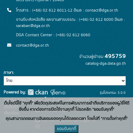
เขตราชเทวี กรุงเทพฯ 10400
โทรสาร : (+66) 02 612 6011-12 อีเมล :
contact@dga.or.th
งานรับ-ส่งหนังสือ และงานสารบรรณ : (+66) 02 612 6000 อีเมล :
saraban@dga.or.th
DGA Contact Center : (+66) 02 612 6060
contact@dga.or.th
495759
จำนวนผู้เข้าชม
catalog-dga.data.go.th
ภาษา
Powered by:
รุ่นโปรแกรม: 3.0.0
สนับสนุนระบบ Thai-GDC โดย สำนักงานสถิติแห่งชาติ
วันที่: 2025-06-
x
เว็บไซต์นี้ใช้ "คุกกี้" เพื่อวัตถุประสงค์ในการพัฒนาการเข้าถึงบริการของผู้ใช้ให้ดี
เว็บไซต์ที่
26
ยิ่งขึ้น หากต้องการเปิดใช้งานคุกกี้ โปรดคลิก "ยอมรับคุกกี้"
ระบบบัญชีข้อมูลภาครัฐ
เกี่ยวข้อง:
คุณสามารถถอนการยินยอมของคุณได้ตลอดเวลา โดยไปที่ "การตั้งค่าคุกกี้"
บริการนามานุกรมบัญชีข้อมูลภาค
รัฐ
ยอมรับคุกกี้