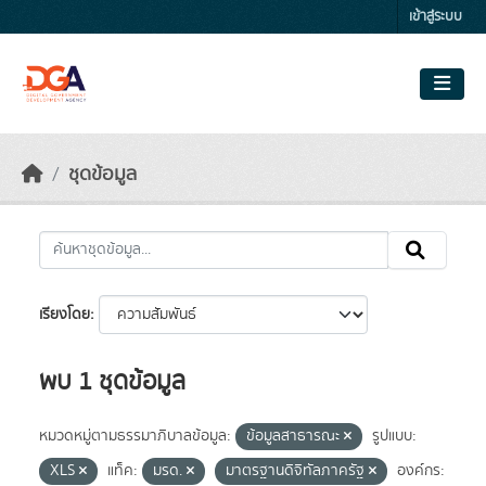
Skip to main content
เข้าสู่ระบบ
ชุดข้อมูล
เรียงโดย
พบ 1 ชุดข้อมูล
หมวดหมู่ตามธรรมาภิบาลข้อมูล:
ข้อมูลสาธารณะ
รูปแบบ:
XLS
แท็ค:
มรด.
มาตรฐานดิจิทัลภาครัฐ
องค์กร: