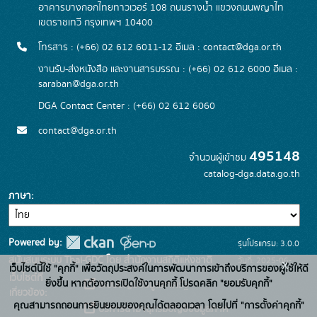
อาคารบางกอกไทยทาวเวอร์ 108 ถนนรางน้ำ แขวงถนนพญาไท
เขตราชเทวี กรุงเทพฯ 10400
โทรสาร : (+66) 02 612 6011-12 อีเมล :
contact@dga.or.th
งานรับ-ส่งหนังสือ และงานสารบรรณ : (+66) 02 612 6000 อีเมล :
saraban@dga.or.th
DGA Contact Center : (+66) 02 612 6060
contact@dga.or.th
495148
จำนวนผู้เข้าชม
catalog-dga.data.go.th
ภาษา
Powered by:
รุ่นโปรแกรม: 3.0.0
สนับสนุนระบบ Thai-GDC โดย สำนักงานสถิติแห่งชาติ
วันที่: 2025-06-
x
เว็บไซต์นี้ใช้ "คุกกี้" เพื่อวัตถุประสงค์ในการพัฒนาการเข้าถึงบริการของผู้ใช้ให้ดี
เว็บไซต์ที่
26
ยิ่งขึ้น หากต้องการเปิดใช้งานคุกกี้ โปรดคลิก "ยอมรับคุกกี้"
ระบบบัญชีข้อมูลภาครัฐ
เกี่ยวข้อง:
คุณสามารถถอนการยินยอมของคุณได้ตลอดเวลา โดยไปที่ "การตั้งค่าคุกกี้"
บริการนามานุกรมบัญชีข้อมูลภาค