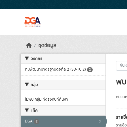
Skip to main content
ชุดข้อมูล
องค์กร
ทีมพัฒนามาตรฐานดิจิทัล 2 (SD-TC 2)
2
พบ 
กลุ่ม
หมวดหม
ไม่พบ กลุ่ม ที่ตรงกับที่ค้นหา
แท็ค
รายชื
DGA
x
2
รายชื่