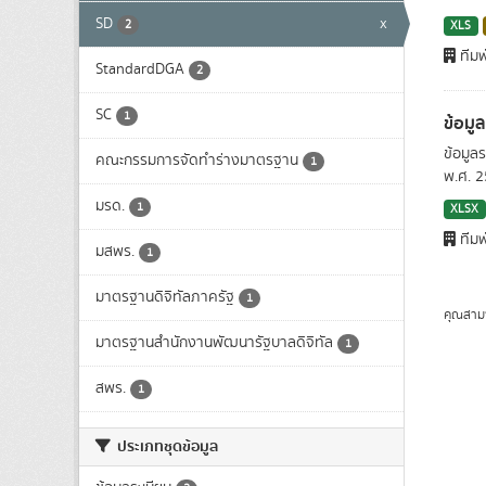
SD
x
2
XLS
ทีมพ
StandardDGA
2
SC
1
ข้อมู
ข้อมูล
คณะกรรมการจัดทำร่างมาตรฐาน
1
พ.ศ. 
มรด.
1
XLSX
ทีมพ
มสพร.
1
มาตรฐานดิจิทัลภาครัฐ
1
คุณสาม
มาตรฐานสำนักงานพัฒนารัฐบาลดิจิทัล
1
สพร.
1
ประเภทชุดข้อมูล