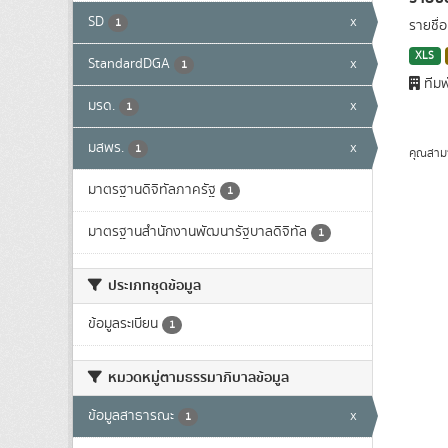
SD
x
1
รายชื่
XLS
StandardDGA
x
1
ทีมพ
มรด.
x
1
มสพร.
x
1
คุณสาม
มาตรฐานดิจิทัลภาครัฐ
1
มาตรฐานสำนักงานพัฒนารัฐบาลดิจิทัล
1
ประเภทชุดข้อมูล
ข้อมูลระเบียน
1
หมวดหมู่ตามธรรมาภิบาลข้อมูล
ข้อมูลสาธารณะ
x
1