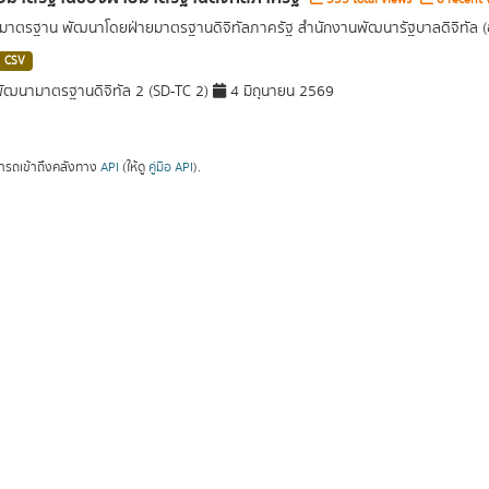
อมาตรฐาน พัฒนาโดยฝ่ายมาตรฐานดิจิทัลภาครัฐ สำนักงานพัฒนารัฐบาลดิจิทัล 
CSV
ัฒนามาตรฐานดิจิทัล 2 (SD-TC 2)
4 มิถุนายน 2569
ารถเข้าถึงคลังทาง
API
(ให้ดู
คู่มือ API
).