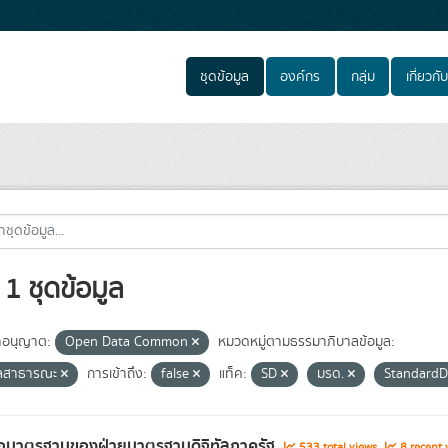
ชุดข้อมูล
องค์กร
กลุ่ม
เกี่ยวกับ
1 ชุดข้อมูล
อนุญาต:
Open Data Common
หมวดหมู่ตามธรรมาภิบาลข้อมูล:
ูลสาธารณะ
การเข้าถึง:
false
แท็ค:
SD
มรด.
Standard
่อมาตรฐานของฝ่ายมาตรฐานดิจิทัลภาครัฐ
533 total views
8 recent 