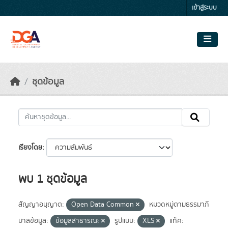
Skip to main content
เข้าสู่ระบบ
ชุดข้อมูล
เรียงโดย
พบ 1 ชุดข้อมูล
สัญญาอนุญาต:
Open Data Common
หมวดหมู่ตามธรรมาภิ
บาลข้อมูล:
ข้อมูลสาธารณะ
รูปแบบ:
XLS
แท็ค: