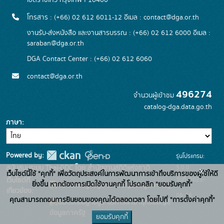
เขตราชเทวี กรุงเทพฯ 10400
โทรสาร : (+66) 02 612 6011-12 อีเมล :
contact@dga.or.th
งานรับ-ส่งหนังสือ และงานสารบรรณ : (+66) 02 612 6000 อีเมล :
saraban@dga.or.th
DGA Contact Center : (+66) 02 612 6060
contact@dga.or.th
496274
จำนวนผู้เข้าชม
catalog-dga.data.go.th
ภาษา
Powered by:
รุ่นโปรแกรม:
3.0.0
สนับสนุนระบบ Thai-GDC โดย สำนักงานสถิติแห่งชาติ
x
เว็บไซต์นี้ใช้ "คุกกี้" เพื่อวัตถุประสงค์ในการพัฒนาการเข้าถึงบริการของผู้ใช้ให้ดี
วันที่: 2025-
เว็บไซต์ที่
ยิ่งขึ้น หากต้องการเปิดใช้งานคุกกี้ โปรดคลิก "ยอมรับคุกกี้"
ระบบบัญชีข้อมูลภาครัฐ
เกี่ยวข้อง:
06-26
คุณสามารถถอนการยินยอมของคุณได้ตลอดเวลา โดยไปที่ "การตั้งค่าคุกกี้"
บริการนามานุกรมบัญชี
ข้อมูลภาครัฐ
ยอมรับคุกกี้