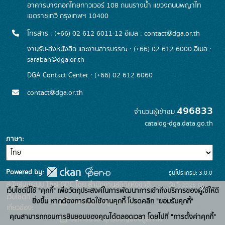
อาคารบางกอกไทยทาวเวอร์ 108 ถนนรางน้ำ แขวงถนนพญาไท
เขตราชเทวี กรุงเทพฯ 10400
โทรสาร : (+66) 02 612 6011-12 อีเมล :
contact@dga.or.th
งานรับ-ส่งหนังสือ และงานสารบรรณ : (+66) 02 612 6000 อีเมล :
saraban@dga.or.th
DGA Contact Center : (+66) 02 612 6060
contact@dga.or.th
496833
จำนวนผู้เข้าชม
catalog-dga.data.go.th
ภาษา
Powered by:
รุ่นโปรแกรม: 3.0.0
สนับสนุนระบบ Thai-GDC โดย สำนักงานสถิติแห่งชาติ
วันที่: 2025-06-
x
เว็บไซต์นี้ใช้ "คุกกี้" เพื่อวัตถุประสงค์ในการพัฒนาการเข้าถึงบริการของผู้ใช้ให้ดี
เว็บไซต์ที่
26
ยิ่งขึ้น หากต้องการเปิดใช้งานคุกกี้ โปรดคลิก "ยอมรับคุกกี้"
ระบบบัญชีข้อมูลภาครัฐ
เกี่ยวข้อง:
คุณสามารถถอนการยินยอมของคุณได้ตลอดเวลา โดยไปที่ "การตั้งค่าคุกกี้"
บริการนามานุกรมบัญชีข้อมูลภาค