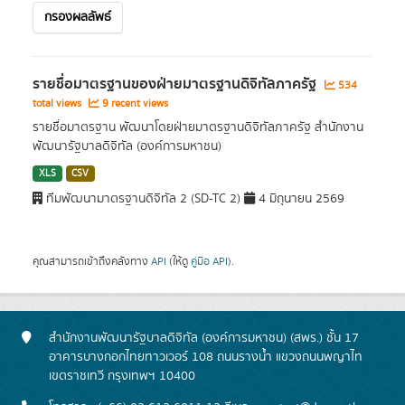
กรองผลลัพธ์
รายชื่อมาตรฐานของฝ่ายมาตรฐานดิจิทัลภาครัฐ
534
total views
9 recent views
รายชื่อมาตรฐาน พัฒนาโดยฝ่ายมาตรฐานดิจิทัลภาครัฐ สำนักงาน
พัฒนารัฐบาลดิจิทัล (องค์การมหาชน)
XLS
CSV
ทีมพัฒนามาตรฐานดิจิทัล 2 (SD-TC 2)
4 มิถุนายน 2569
คุณสามารถเข้าถึงคลังทาง
API
(ให้ดู
คู่มือ API
).
สำนักงานพัฒนารัฐบาลดิจิทัล (องค์การมหาชน) (สพร.) ชั้น 17
อาคารบางกอกไทยทาวเวอร์ 108 ถนนรางน้ำ แขวงถนนพญาไท
เขตราชเทวี กรุงเทพฯ 10400