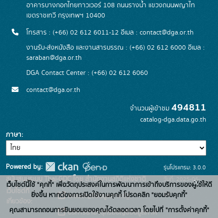
อาคารบางกอกไทยทาวเวอร์ 108 ถนนรางน้ำ แขวงถนนพญาไท
เขตราชเทวี กรุงเทพฯ 10400
โทรสาร : (+66) 02 612 6011-12 อีเมล :
contact@dga.or.th
งานรับ-ส่งหนังสือ และงานสารบรรณ : (+66) 02 612 6000 อีเมล :
saraban@dga.or.th
DGA Contact Center : (+66) 02 612 6060
contact@dga.or.th
494811
จำนวนผู้เข้าชม
catalog-dga.data.go.th
ภาษา
Powered by:
รุ่นโปรแกรม: 3.0.0
สนับสนุนระบบ Thai-GDC โดย สำนักงานสถิติแห่งชาติ
วันที่: 2025-06-
x
เว็บไซต์นี้ใช้ "คุกกี้" เพื่อวัตถุประสงค์ในการพัฒนาการเข้าถึงบริการของผู้ใช้ให้ดี
เว็บไซต์ที่
26
ยิ่งขึ้น หากต้องการเปิดใช้งานคุกกี้ โปรดคลิก "ยอมรับคุกกี้"
ระบบบัญชีข้อมูลภาครัฐ
เกี่ยวข้อง:
คุณสามารถถอนการยินยอมของคุณได้ตลอดเวลา โดยไปที่ "การตั้งค่าคุกกี้"
บริการนามานุกรมบัญชีข้อมูลภาค