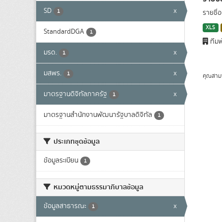
SD
x
1
รายชื่
XLS
StandardDGA
1
ทีมพ
มรด.
x
1
มสพร.
x
1
คุณสาม
มาตรฐานดิจิทัลภาครัฐ
x
1
มาตรฐานสำนักงานพัฒนารัฐบาลดิจิทัล
1
ประเภทชุดข้อมูล
ข้อมูลระเบียน
1
หมวดหมู่ตามธรรมาภิบาลข้อมูล
ข้อมูลสาธารณะ
x
1