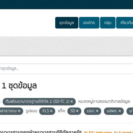
ชุดข้อมูล
องค์กร
กลุ่ม
เกี่ยวกับ
1 ชุดข้อมูล
:
ทีมพัฒนามาตรฐานดิจิทัล 2 (SD-TC 2)
หมวดหมู่ตามธรรมาภิบาลข้อมูล:
ูลสาธารณะ
รูปแบบ:
XLS
แท็ค:
SD
มรด.
มสพร.
ม
่อมาตรฐานของฝ่ายมาตรฐานดิจิทัลภาครัฐ
531 total views
6 recent 