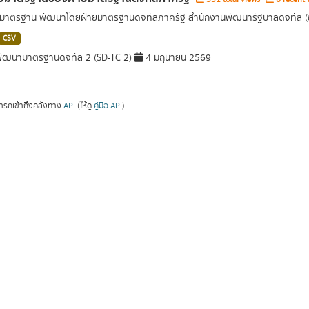
อมาตรฐาน พัฒนาโดยฝ่ายมาตรฐานดิจิทัลภาครัฐ สำนักงานพัฒนารัฐบาลดิจิทัล 
CSV
ัฒนามาตรฐานดิจิทัล 2 (SD-TC 2)
4 มิถุนายน 2569
ารถเข้าถึงคลังทาง
API
(ให้ดู
คู่มือ API
).