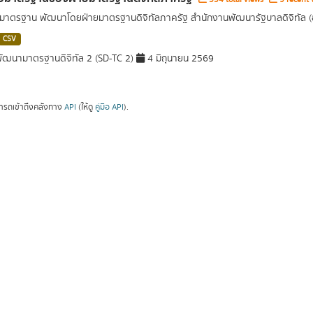
อมาตรฐาน พัฒนาโดยฝ่ายมาตรฐานดิจิทัลภาครัฐ สำนักงานพัฒนารัฐบาลดิจิทัล 
CSV
ัฒนามาตรฐานดิจิทัล 2 (SD-TC 2)
4 มิถุนายน 2569
ารถเข้าถึงคลังทาง
API
(ให้ดู
คู่มือ API
).