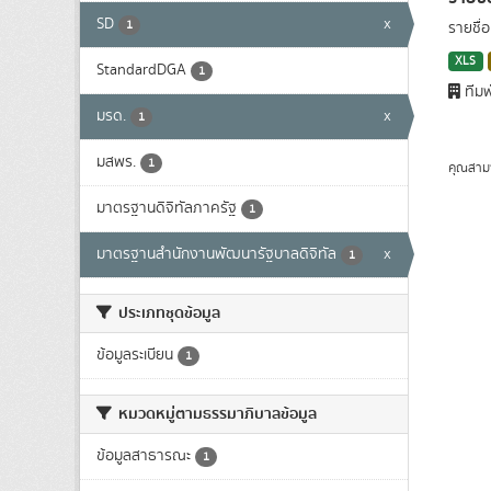
SD
x
1
รายชื่
XLS
StandardDGA
1
ทีมพ
มรด.
x
1
มสพร.
1
คุณสาม
มาตรฐานดิจิทัลภาครัฐ
1
มาตรฐานสำนักงานพัฒนารัฐบาลดิจิทัล
x
1
ประเภทชุดข้อมูล
ข้อมูลระเบียน
1
หมวดหมู่ตามธรรมาภิบาลข้อมูล
ข้อมูลสาธารณะ
1