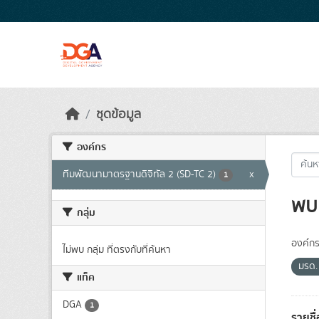
Skip to main content
ชุดข้อมูล
องค์กร
ทีมพัฒนามาตรฐานดิจิทัล 2 (SD-TC 2)
x
1
พบ 
กลุ่ม
องค์กร
ไม่พบ กลุ่ม ที่ตรงกับที่ค้นหา
มรด
แท็ค
DGA
1
รายชื