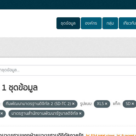
ชุดข้อมูล
องค์กร
กลุ่ม
เกี่ยวกับ
1 ชุดข้อมูล
:
ทีมพัฒนามาตรฐานดิจิทัล 2 (SD-TC 2)
รูปแบบ:
XLS
แท็ค:
SD
.
มาตรฐานสำนักงานพัฒนารัฐบาลดิจิทัล
่อมาตรฐานของฝ่ายมาตรฐานดิจิทัลภาครัฐ
534 total views
9 recent 