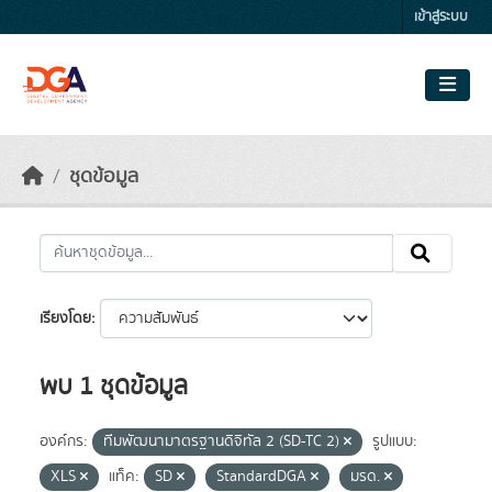
Skip to main content
เข้าสู่ระบบ
ชุดข้อมูล
เรียงโดย
พบ 1 ชุดข้อมูล
องค์กร:
ทีมพัฒนามาตรฐานดิจิทัล 2 (SD-TC 2)
รูปแบบ:
XLS
แท็ค:
SD
StandardDGA
มรด.