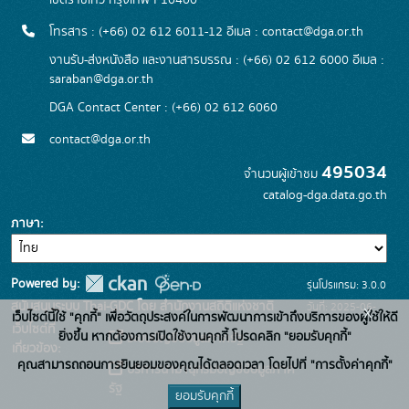
เขตราชเทวี กรุงเทพฯ 10400
โทรสาร : (+66) 02 612 6011-12 อีเมล :
contact@dga.or.th
งานรับ-ส่งหนังสือ และงานสารบรรณ : (+66) 02 612 6000 อีเมล :
saraban@dga.or.th
DGA Contact Center : (+66) 02 612 6060
contact@dga.or.th
495034
จำนวนผู้เข้าชม
catalog-dga.data.go.th
ภาษา
Powered by:
รุ่นโปรแกรม: 3.0.0
สนับสนุนระบบ Thai-GDC โดย สำนักงานสถิติแห่งชาติ
วันที่: 2025-06-
x
เว็บไซต์นี้ใช้ "คุกกี้" เพื่อวัตถุประสงค์ในการพัฒนาการเข้าถึงบริการของผู้ใช้ให้ดี
เว็บไซต์ที่
26
ยิ่งขึ้น หากต้องการเปิดใช้งานคุกกี้ โปรดคลิก "ยอมรับคุกกี้"
ระบบบัญชีข้อมูลภาครัฐ
เกี่ยวข้อง:
คุณสามารถถอนการยินยอมของคุณได้ตลอดเวลา โดยไปที่ "การตั้งค่าคุกกี้"
บริการนามานุกรมบัญชีข้อมูลภาค
รัฐ
ยอมรับคุกกี้