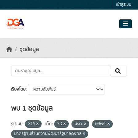
Skip to main content
เข้าสู่ระบบ
ชุดข้อมูล
เรียงโดย
พบ 1 ชุดข้อมูล
รูปแบบ:
XLS
แท็ค:
SD
มรด.
มสพร.
มาตรฐานสำนักงานพัฒนารัฐบาลดิจิทัล