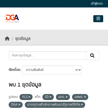
Skip to main content
เข้าสู่ระบบ
ชุดข้อมูล
เรียงโดย
พบ 1 ชุดข้อมูล
รูปแบบ:
XLS
แท็ค:
SD
มรด.
มสพร.
DGA
มาตรฐานสำนักงานพัฒนารัฐบาลดิจิทัล