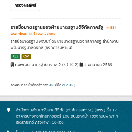
กรองผลลัพธ์
รายชื่อมาตรฐานของฝ่ายมาตรฐานดิจิทัลภาครัฐ
534
total views
9 recent views
รายชื่อมาตรฐาน พัฒนาโดยฝ่ายมาตรฐานดิจิทัลภาครัฐ สำนักงาน
พัฒนารัฐบาลดิจิทัล (องค์การมหาชน)
XLS
CSV
ทีมพัฒนามาตรฐานดิจิทัล 2 (SD-TC 2)
4 มิถุนายน 2569
คุณสามารถเข้าถึงคลังทาง
API
(ให้ดู
คู่มือ API
).
สำนักงานพัฒนารัฐบาลดิจิทัล (องค์การมหาชน) (สพร.) ชั้น 17
อาคารบางกอกไทยทาวเวอร์ 108 ถนนรางน้ำ แขวงถนนพญาไท
เขตราชเทวี กรุงเทพฯ 10400