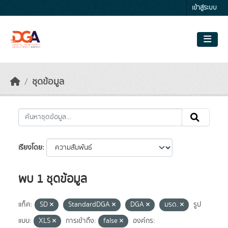
Skip to main content
เข้าสู่ระบบ
ชุดข้อมูล
เรียงโดย
พบ 1 ชุดข้อมูล
แท็ค:
SD
StandardDGA
DGA
มรด.
รูป
แบบ:
XLS
การเข้าถึง:
false
องค์กร: