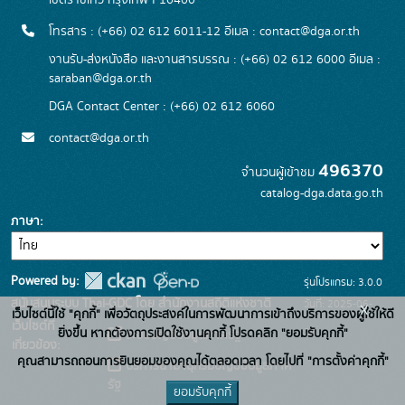
เขตราชเทวี กรุงเทพฯ 10400
โทรสาร : (+66) 02 612 6011-12 อีเมล :
contact@dga.or.th
งานรับ-ส่งหนังสือ และงานสารบรรณ : (+66) 02 612 6000 อีเมล :
saraban@dga.or.th
DGA Contact Center : (+66) 02 612 6060
contact@dga.or.th
496370
จำนวนผู้เข้าชม
catalog-dga.data.go.th
ภาษา
Powered by:
รุ่นโปรแกรม: 3.0.0
สนับสนุนระบบ Thai-GDC โดย สำนักงานสถิติแห่งชาติ
วันที่: 2025-06-
x
เว็บไซต์นี้ใช้ "คุกกี้" เพื่อวัตถุประสงค์ในการพัฒนาการเข้าถึงบริการของผู้ใช้ให้ดี
เว็บไซต์ที่
26
ยิ่งขึ้น หากต้องการเปิดใช้งานคุกกี้ โปรดคลิก "ยอมรับคุกกี้"
ระบบบัญชีข้อมูลภาครัฐ
เกี่ยวข้อง:
คุณสามารถถอนการยินยอมของคุณได้ตลอดเวลา โดยไปที่ "การตั้งค่าคุกกี้"
บริการนามานุกรมบัญชีข้อมูลภาค
รัฐ
ยอมรับคุกกี้