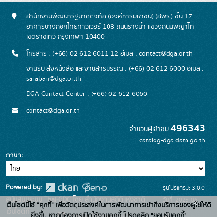
สำนักงานพัฒนารัฐบาลดิจิทัล (องค์การมหาชน) (สพร.) ชั้น 17
อาคารบางกอกไทยทาวเวอร์ 108 ถนนรางน้ำ แขวงถนนพญาไท
เขตราชเทวี กรุงเทพฯ 10400
โทรสาร : (+66) 02 612 6011-12 อีเมล :
contact@dga.or.th
งานรับ-ส่งหนังสือ และงานสารบรรณ : (+66) 02 612 6000 อีเมล :
saraban@dga.or.th
DGA Contact Center : (+66) 02 612 6060
contact@dga.or.th
496343
จำนวนผู้เข้าชม
catalog-dga.data.go.th
ภาษา
Powered by:
รุ่นโปรแกรม: 3.0.0
สนับสนุนระบบ Thai-GDC โดย สำนักงานสถิติแห่งชาติ
วันที่: 2025-06-
x
เว็บไซต์นี้ใช้ "คุกกี้" เพื่อวัตถุประสงค์ในการพัฒนาการเข้าถึงบริการของผู้ใช้ให้ดี
เว็บไซต์ที่
26
ยิ่งขึ้น หากต้องการเปิดใช้งานคุกกี้ โปรดคลิก "ยอมรับคุกกี้"
ระบบบัญชีข้อมูลภาครัฐ