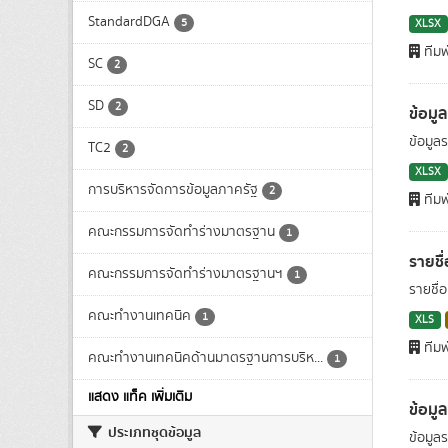
StandardDGA
5
XLSX
ทีมพ
SC
2
SD
2
ข้อมู
ข้อมูล
TC2
2
XLSX
การบริหารจัดการข้อมูลภาครัฐ
2
ทีมพ
คณะกรรมการจัดทำร่างมาตรฐาน
1
รายชื
คณะกรรมการจัดทำร่างมาตรฐานฯ
1
รายชื่
คณะทำงานเทคนิค
1
XLS
ทีมพ
คณะทำงานเทคนิคด้านมาตรฐานการบริห...
1
แสดง แท็ค เพิ่มเติม
ข้อมู
ประเภทชุดข้อมูล
ข้อมูล