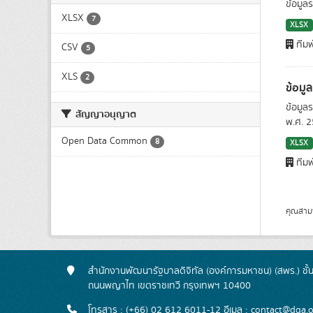
ข้อมูล
XLSX
7
XLSX
ทีมพ
CSV
5
XLS
2
ข้อมู
ข้อมูล
สัญญาอนุญาต
พ.ศ. 
Open Data Common
8
XLSX
ทีมพ
คุณสาม
สำนักงานพัฒนารัฐบาลดิจิทัล (องค์การมหาชน) (สพร.) ช
ถนนพญาไท เขตราชเทวี กรุงเทพฯ 10400
โทรสาร : (+66) 02 612 6011-12 อีเมล :
contact@dga.o