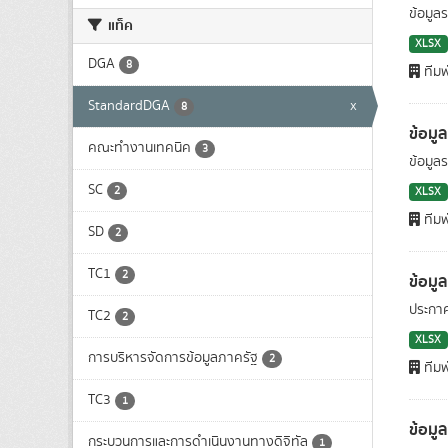
ข้อมูล
แท็ค
XLSX
DGA
8
ทีมพ
StandardDGA
x
8
ข้อมู
คณะทำงานเทคนิค
3
ข้อมูล
SC
2
XLSX
ทีมพ
SD
2
TC1
2
ข้อมู
ประกาศค
TC2
2
XLSX
การบริหารจัดการข้อมูลภาครัฐ
2
ทีมพ
TC3
1
ข้อมู
กระบวนการและ​การดำเนินงานทางดิจิทัล
1