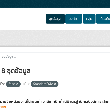
ชุดข้อมูล
องค์กร
กลุ่ม
เกี่ยวกับ
8 ชุดข้อมูล
ถึง:
false
แท็ค:
StandardDGA
ลรายชื่อหน่วยงานในคณะทำงานเทคนิคด้านมาตรฐานกระบวนการและการ
views