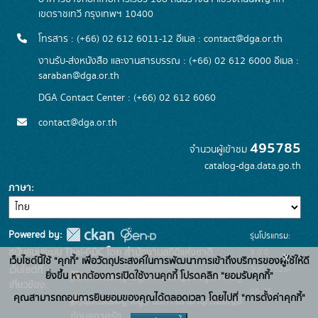
เขตราชเทวี กรุงเทพฯ 10400
โทรสาร : (+66) 02 612 6011-12 อีเมล :
contact@dga.or.th
งานรับ-ส่งหนังสือ และงานสารบรรณ : (+66) 02 612 6000 อีเมล :
saraban@dga.or.th
DGA Contact Center : (+66) 02 612 6060
contact@dga.or.th
495785
จำนวนผู้เข้าชม
catalog-dga.data.go.th
ภาษา
Powered by:
รุ่นโปรแกรม:
3.0.0
สนับสนุนระบบ Thai-GDC โดย สำนักงานสถิติแห่งชาติ
x
เว็บไซต์นี้ใช้ "คุกกี้" เพื่อวัตถุประสงค์ในการพัฒนาการเข้าถึงบริการของผู้ใช้ให้ดี
วันที่: 2025-
เว็บไซต์ที่
ยิ่งขึ้น หากต้องการเปิดใช้งานคุกกี้ โปรดคลิก "ยอมรับคุกกี้"
ระบบบัญชีข้อมูลภาครัฐ
เกี่ยวข้อง:
06-26
คุณสามารถถอนการยินยอมของคุณได้ตลอดเวลา โดยไปที่ "การตั้งค่าคุกกี้"
บริการนามานุกรมบัญชี
ข้อมูลภาครัฐ